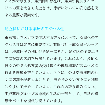
ことができます。薬剤師の存在は、薬局が提供するサー
単なる薬の受け取りを超えたサービスを提供す
ビスの質を大きく向上させ、患者にとっての安心感を高
る薬局の魅力
める重要な要素です。
患者の健康を支える総合サポート
豊富な健康情報の提供
足立区における薬局のアクセス性
ライフスタイル提案の重要性
東京都足立区足立で生活する方々にとって、薬局へのア
コミュニケーションを大切にする薬局
クセス性は非常に重要です。有限会社平成薬局グループ
安心のアフターサービスポリシー
は、地域住民の利便性を第一に考え、足立区の主要エリ
アに複数の店舗を展開しています。これにより、多忙な
地域住民との信頼関係の構築
日々の中でも処方箋の受け取りや健康相談がスムーズに
行える環境を整えています。さらに、公共交通機関の近
くに店舗を配置することで、車を持たない方々にも利用
しやすい工夫をしています。これらの取り組みにより、
平成薬局グループは地域の生活の一部として、日常の健
康サポートを提供し続けています。