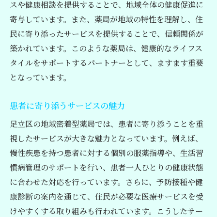
スや健康相談を提供することで、地域全体の健康促進に
健康相談から予防接種まで幅広いサービスを提
寄与しています。また、薬局が地域の特性を理解し、住
供する薬局とは
民に寄り添ったサービスを提供することで、信頼関係が
健康相談サービスの利用法
築かれています。このような薬局は、健康的なライフス
予防接種サービスの特徴
タイルをサポートするパートナーとして、ますます重要
栄養管理アドバイスの内容
となっています。
足立区における健康セミナー開催
患者に寄り添うサービスの魅力
健康維持をサポートする薬局の役割
地域限定の特別サービス情報
足立区の地域密着型薬局では、患者に寄り添うことを重
視したサービスが大きな魅力となっています。例えば、
生活習慣病管理も可能な足立区の薬局平成薬局
慢性疾患を持つ患者に対する個別の服薬指導や、生活習
グループの魅力
慣病管理のサポートを行い、患者一人ひとりの健康状態
生活習慣病管理プログラムの内容
に合わせた対応を行っています。さらに、予防接種や健
個別健康アドバイスの提供
康診断の案内を通じて、住民が必要な医療サービスを受
継続的サポートの重要性
けやすくする取り組みも行われています。こうしたサー