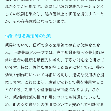
れたケアが可能です。薬局は地域の健康ステーションと
透明性のある医薬品提供
しての役割を果たし、処方箋以上の価値を提供すること
専門性の高いスタッフの存在
が、その存在意義となっています。
地域医療機関とのネットワーク
患者フィードバックの反映
信頼できる薬剤師の役割
サービス向上のための取り組み
薬局において、信頼できる薬剤師の存在は欠かせませ
健康を支える足立区の薬局平成薬局グループの
ん。平成薬局グループでは、専門知識を持った薬剤師が
取り組みとは
常に患者の健康を最優先に考え、丁寧な対応を心掛けて
地域の健康を守るための施策
います。特に、慢性疾患を抱える患者に対しては、薬の
持続可能な医療サービス
効果や副作用について詳細に説明し、適切な使用法を提
地域イベントへの積極参加
案します。これにより、患者は安心して薬を使用するこ
とができ、効果的な健康管理が可能になります。さら
健康教育プログラムの提供
に、薬剤師は薬の相互作用についても精通しているた
薬局から始まる健康維持
め、他の薬や食品との併用についても安心して相談する
地域連携の強化と実績