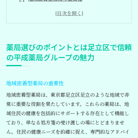
患者に寄り添うサービスの魅力
処方箋以上の価値を提供する理由
信頼できる薬剤師の役割
足立区における薬局のアクセス性
薬局選びのポイントとは足立区で信頼
平成薬局グループの地域貢献活動
の平成薬局グループの魅力
地域に根ざす薬局の役割足立区で平成薬局グル
ープが担うもの
地域社会の健康支援
地域密着型薬局の重要性
安心の医薬品提供体制
地域密着型薬局は、東京都足立区足立のような地域で非
地域医療との連携強化
常に重要な役割を果たしています。これらの薬局は、地
健康イベントの開催意義
域住民の健康を包括的にサポートする存在として機能し
ており、単なる処方箋の受け渡しの場にとどまりませ
地域住民からの信頼獲得
ん。住民の健康ニーズを的確に捉え、専門的なアドバイ
平成薬局の持続可能な活動