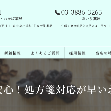
1
03-3886-3265
・わかば薬局
あいり薬局
４１−６ 中島小児科 1F 五反野 薬局
住所：東京都足立区足立３丁目９−１
新着情報
よくあるご質問
採用情報
当店の
処方箋
健康相談
安心！処方箋対応が早い
健康食品
在宅医療