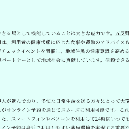
処方箋以外の健康サポートサービス
五反野駅周辺の薬局での健康イベント情報
薬局での健康相談が充実している理由
できる場として機能していることは大きな魅力です。五反
オンライン受付でスムーズ！五反野駅周辺の薬局特集
師は、利用者の健康状態に応じた食事や運動のアドバイス
オンラインサービスを利用するメリット
康チェックイベントを開催し、地域住民の健康意識を高め
ウェブ予約でスムーズな薬の受け取りを
康パートナーとして地域社会に貢献しています。信頼でき
オンライン受付可能な薬局の一覧
自宅で簡単に処方箋予約ができる方法
オンライン対応薬局の利用者レビュー
スムーズな薬の受け取りを実現するために
導入が進んでおり、多忙な日常生活を送る方々にとって大
五反野駅で安心の薬局探し方！処方箋が早く受け取れる理
スがオンライン予約を通じてスムーズに利用可能です。こ
安心して利用できる薬局の特徴
た、スマートフォンやパソコンを利用して24時間いつで
処方箋が早く受け取れる理由を解説
ライン予約は身近で利用しやすい薬局環境を実現する重要