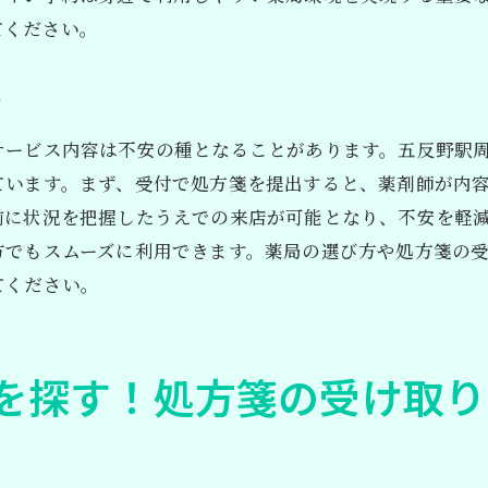
薬局での待ち時間を短縮する方法
てください。
安全で迅速な薬局選びのポイント
口コミで選ぶ信頼できる薬局
ド
五反野駅周辺の薬局を徹底調査
サービス内容は不安の種となることがあります。五反野駅
五反野駅周辺での健康サポート！おすすめ薬局とその魅力
ています。まず、受付で処方箋を提出すると、薬剤師が内
地域密着型の薬局を選ぶ理由
前に状況を把握したうえでの来店が可能となり、不安を軽
方でもスムーズに利用できます。薬局の選び方や処方箋の
健康管理に役立つ薬局の役割
てください。
五反野駅周辺で評判の良い薬局
健康相談が可能な薬局の利点
五反野駅近くの薬局で受けられるサービス
を探す！処方箋の受け取り
地域住民から信頼される薬局の特徴
処方箋受け取りが簡単に！五反野駅近くの薬局を徹底比較
各薬局の処方箋受け取りスピードを比較