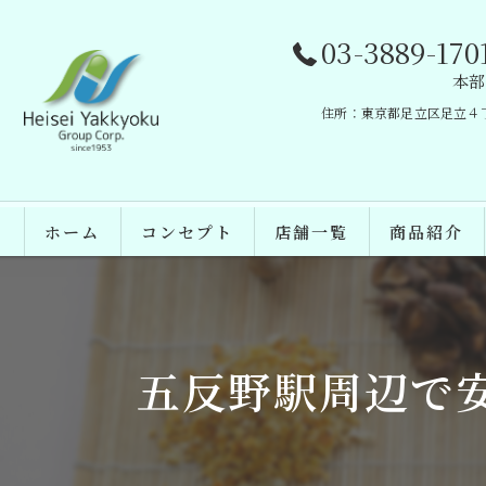
03-3889-170
本部
住所：東京都足立区足立４丁目
ホーム
コンセプト
店舗一覧
商品紹介
あいり薬局
わかば薬局
五反野駅周辺で
ファーマシーサトムラ