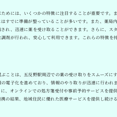
サービス内容で薬局を選び分ける
ぶためには、いくつかの特徴に注目することが重要です。
利用者の口コミで見る薬局の実態
にはすでに準備が整っていることが多いです。また、薬局
処方箋受付の流れを徹底解説
縮され、迅速に薬を受け取ることができます。さらに、ス
オンライン予約の方法を比較
な調剤が行われ、安心して利用できます。これらの特徴を
五反野駅周辺の薬局の特徴を徹底分析
選ぶことは、五反野駅周辺での薬の受け取りをスムーズに
報の電子化を進めており、情報のやり取りが迅速に行われ
らに、オンラインでの処方箋受付や事前予約サービスを提
連携の結果、地域住民に優れた医療サービスを提供し続け