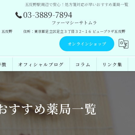
五反野駅周辺で安心！処方箋対応が早いおすすめ薬局一覧
03-3889-7894
ファーマシーサトムラ
 五反野
住所：東京都足立区足立３丁目３２−１６ ビュープラザ五反野
オンラインショップ
特徴
オフィシャルブログ
コラム
リンク集
おすすめ薬局一覧