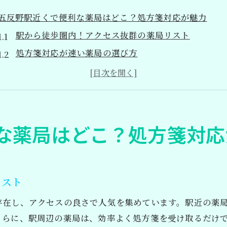
五反野駅近くで便利な薬局はどこ？処方箋対応が魅力
駅から徒歩圏内！アクセス抜群の薬局リスト
処方箋対応が速い薬局の選び方
利用者の声から見る薬局の信頼性
健康相談もできる薬局の魅力
オンライン予約で待ち時間を短縮
初めての方でも安心！薬局の利用ガイド
な薬局はどこ？処方箋対応
駅周辺で頼れる薬局を探す！処方箋の受け取りがすぐにで
処方箋を素早く受け取れる薬局の特徴
医療機関と連携した薬局のメリット
リスト
五反野駅周辺の薬局の営業時間一覧
存在し、アクセスの良さで人気を集めています。駅近の薬
薬局の選び方：サービス内容を比較
さらに、駅周辺の薬局は、効率よく処方箋を受け取るだけ