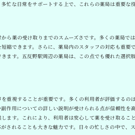
処方箋の事前予約が可能な薬局
。多忙な日常をサポートする上で、これらの薬局は重要な
急な体調不良時に役立つ薬局の選び方
忙しいあなたに！五反野駅の処方箋受付が早い薬局ガイド
仕事帰りに立ち寄れる薬局リスト
付から薬の受け取りまでのスムーズさです。多くの薬局で
処方箋受付が早い薬局の特徴
を短縮できます。さらに、薬局内のスタッフの対応も重要
時間を無駄にしない薬局の利用法
できます。五反野駅周辺の薬局は、この点でも優れた選択
スマートフォンで簡単に予約できる薬局
交通アクセスが便利な薬局
多忙な方におすすめの薬局サービス
健康管理に役立つ五反野駅の薬局選び！処方箋対応のポイ
声を重視することが重要です。多くの利用者が評価するの
専門家が教える薬局選びのコツ
や副作用についての詳しい説明が受けられる点が信頼性を
供します。これにより、利用者は安心して薬を受け取るこ
健康管理をサポートする薬局の役割
応がされることも大きな魅力です。日々の忙しさの中で、
信頼できる薬局の見分け方